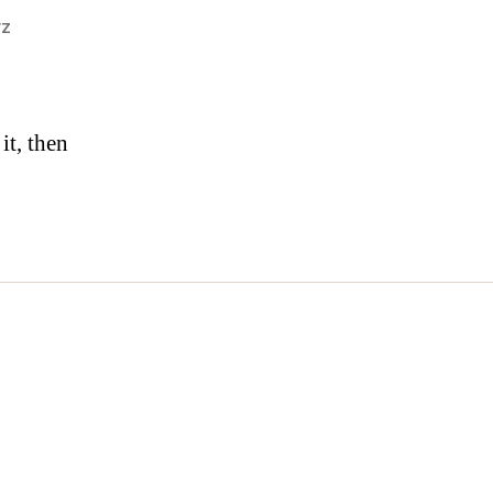
rz
it, then